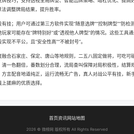
发牌技巧；支持透视全局牌型、智能出牌策略、暗杠优化、提高
算法调整牌局结果，提升胜率。
有挂；用户可通过第三方软件实现“随意选牌”“控制牌型”“防检
玩家可能存在“牌特别好”或“透视他人牌型”的情况。这些工具
实现不平公，且“安全性高”“不被封号”。
度融合石家庄、保定、唐山等地规则，二五八固定做将，可吃可
、清一色翻倍，番数划分合理，流局查叫保障对局积极性，结算
，方言配音地道纯正，运行流畅无广告，真人对战公平有挂，新
线上搓麻的优质选择。
首页
资讯
网站地图
2026 © 微榜网 版权所有 All Rights Reserved