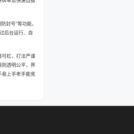
好牌率及快速自摸
测防封号”等功能，
通过后台运行、自
碰可杠，打法严谨
规则透明公平，界
手易上手老手能竞