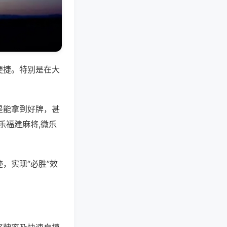
便捷。特别是在大
是能拿到好牌，甚
乐福建麻将,微乐
，实现“必胜”效
。