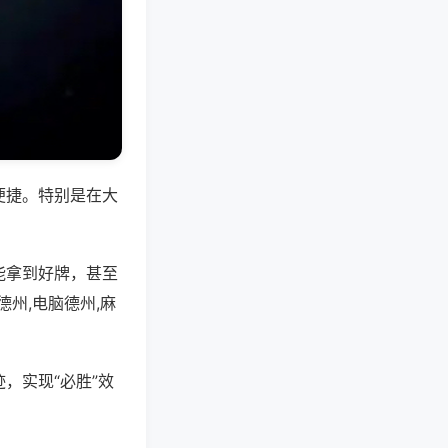
便捷。特别是在大
能拿到好牌，甚至
州,电脑德州,麻
，实现“必胜”效
。