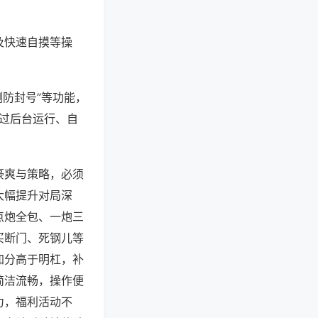
及快速自摸等操
测防封号”等功能，
通过后台运行、自
豪爽与策略，必须
大幅提升对局深
点炮全包、一炮三
买断门、死钢儿等
加分高于明杠，补
简洁流畅，操作便
力，福利活动不