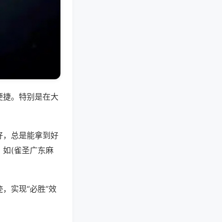
便捷。特别是在大
好，总是能拿到好
如(雀圣广东麻
，实现“必胜”效
。