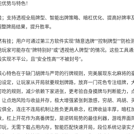
能优势与特色！
挂；支持透视全局牌型、智能出牌策略、暗杠优化、提高好牌率
调整牌局结果，提升胜率。
有挂；用户可通过第三方软件实现“随意选牌”“控制牌型”“防检
玩家可能存在“牌特别好”或“透视他人牌型”的情况。这些工具
实现不平公，且“安全性高”“不被封号”。
核心特色在于缺门胡牌与严苛的行牌规则，完美展现东北麻将的
的设定，让玩家从开局就要规划牌路，放弃一门花色专注组牌，
可吃的规则，减少依赖下家进张，更考验自身摸牌与判断能力，
，让点炮风险与收益并存，极大增强紧张刺激感，穷胡、鸡胡、
应俱全，连庄不连局机制让胜负更具悬念，杠牌收益丰厚，暗杠
数，杠上开花作为高番牌型，是逆转局势的最佳利器，游戏界面
即玩，无需下载占用内存，智能匹配快速开局，段位系统记录实