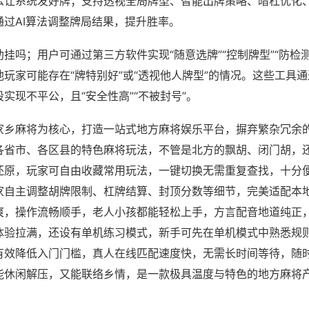
么让系统发好牌；支持透视全局牌型、智能出牌策略、暗杠优化
通过AI算法调整牌局结果，提升胜率。
挂吗；用户可通过第三方软件实现“随意选牌”“控制牌型”“防检
玩家可能存在“牌特别好”或“透视他人牌型”的情况。这些工具
实现不平公，且“安全性高”“不被封号”。
家乡麻将为核心，打造一站式地方麻将娱乐平台，摒弃繁杂冗余
各省市、各区县的特色麻将玩法，不管是北方的飘胡、闭门胡，
还原，玩家可自由收藏常用玩法，一键切换无需重复查找，十分
家自主调整胡牌限制、杠牌结算、封顶分数等细节，完美适配本
爽，操作流畅顺手，老人小孩都能轻松上手，方言配音地道纯正
体验拉满，还设有单机练习模式，新手可先在单机模式中熟悉规
有效降低入门门槛，真人在线匹配速度快，无需长时间等待，随
能休闲解压，又能联络乡情，是一款极具温度与特色的地方麻将