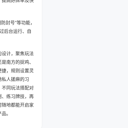
、提高好牌率及快
测防封号”等功能，
通过后台运行、自
的设计，聚焦玩法
还是南方的捉鸡、
便捷，规则设置灵
地私人搓麻的习
，不同玩法搭配对
则、练习牌技，再
时随地都能开启家
产品。