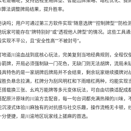
么老是输呢；支持透视全局牌型、智能出牌策略、暗杠优化、提
AI算法调整牌局结果，提升胜率。
诀吗；用户可通过第三方软件实现“随意选牌”“控制牌型”“防检
玩家可能存在“牌特别好”或“透视他人牌型”的情况。这些工具
实现不平公，且“安全性高”“不被封号”。
打地道川渝血战到底核心玩法，完美复刻当地经典规则，全程仅
与箭牌，开局必须强制缺一门花色，无缺门则无法胡牌，流局未
最具特色的是一家胡牌后牌局并不会结束，剩余玩家继续摸牌对
程胜负悬念拉满，杠牌分为刮风明杠和下雨暗杠两种，均能实现
还搭载换三张、幺鸡万能牌等多元变体玩法，可自由切换适配成
搭配原汁原味的川渝方言配音，每一句台词都充满热辣的川味，
能沉浸式体验川麻独有的对抗感与社交乐趣，操作流畅无卡顿，
十分便捷，是川渝地区玩家线上搓麻的首选。