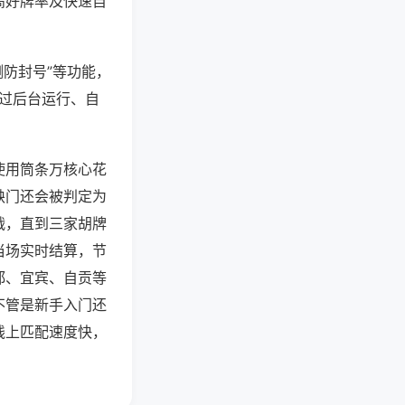
高好牌率及快速自
测防封号”等功能，
通过后台运行、自
使用筒条万核心花
缺门还会被判定为
战，直到三家胡牌
当场实时结算，节
都、宜宾、自贡等
不管是新手入门还
线上匹配速度快，