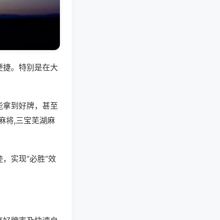
便捷。特别是在大
能拿到好牌，甚至
麻将,三宝芜湖麻
，实现“必胜”效
。