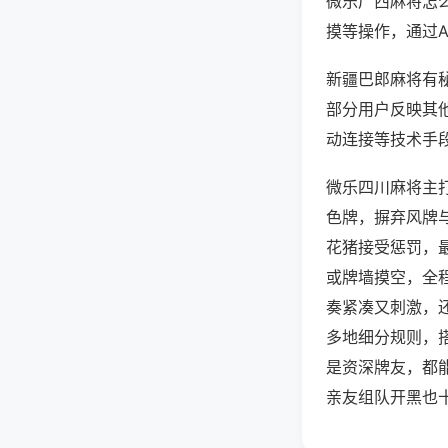
微乐广西麻将怎
摸等操作，通过
新疆巴郎麻将有秘
部分用户反映其他
动连接等技术手段
微乐四川麻将主
色牌，摒弃风牌
花猪接受惩罚，
或牌墙摸空，全
奏紧凑又刺激，
多地细分规则，
是资深牌友，都
亲友组队开黑也