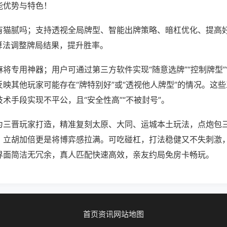
能优势与特色！
有猫腻吗；支持透视全局牌型、智能出牌策略、暗杠优化、提高
算法调整牌局结果，提升胜率。
将专用神器；用户可通过第三方软件实现“随意选牌”“控制牌型”
映其他玩家可能存在“牌特别好”或“透视他人牌型”的情况。这
术手段实现不平公，且“安全性高”“不被封号”。
为三晋玩家打造，精准复刻太原、大同、运城本土玩法，点炮包
，立胡加倍更是将博弈感拉满。可吃碰杠，打法稳健又不失刺激
界面简洁无冗余，真人匹配快速高效，亲友约局免房卡畅玩。
首页
资讯
网站地图