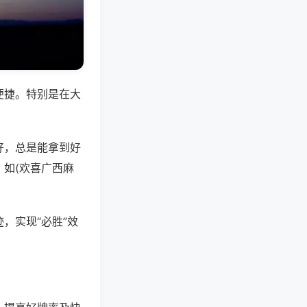
便捷。特别是在大
好，总是能拿到好
如(欢喜广西麻
，实现“必胜”效
。