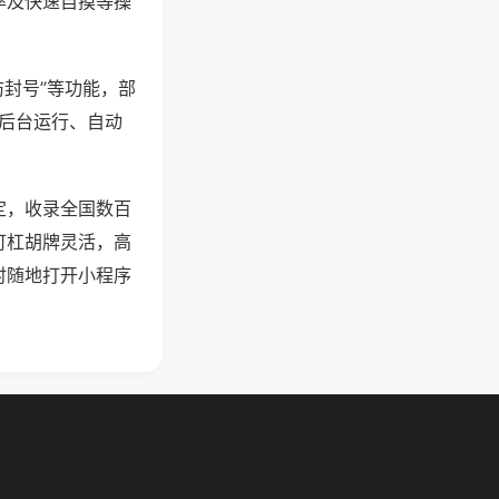
率及快速自摸等操
防封号”等功能，部
过后台运行、自动
定，收录全国数百
可杠胡牌灵活，高
时随地打开小程序