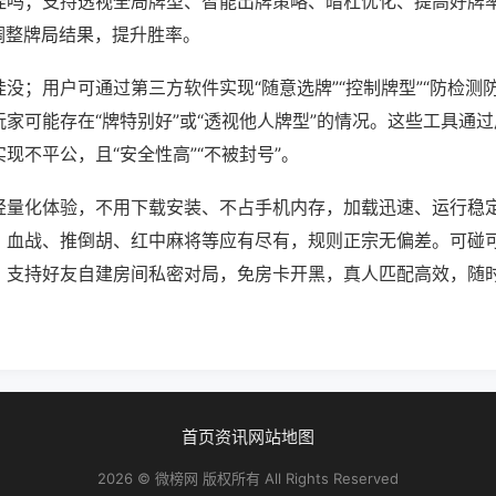
挂吗；支持透视全局牌型、智能出牌策略、暗杠优化、提高好牌
调整牌局结果，提升胜率。
没；用户可通过第三方软件实现“随意选牌”“控制牌型”“防检测
家可能存在“牌特别好”或“透视他人牌型”的情况。这些工具通
现不平公，且“安全性高”“不被封号”。
轻量化体验，不用下载安装、不占手机内存，加载迅速、运行稳
，血战、推倒胡、红中麻将等应有尽有，规则正宗无偏差。可碰
，支持好友自建房间私密对局，免房卡开黑，真人匹配高效，随
首页
资讯
网站地图
2026 © 微榜网 版权所有 All Rights Reserved