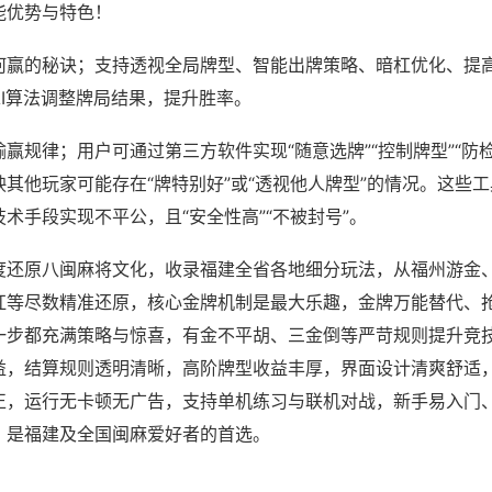
能优势与特色！
何赢的秘诀；支持透视全局牌型、智能出牌策略、暗杠优化、提
AI算法调整牌局结果，提升胜率。
赢规律；用户可通过第三方软件实现“随意选牌”“控制牌型”“防
其他玩家可能存在“牌特别好”或“透视他人牌型”的情况。这些
术手段实现不平公，且“安全性高”“不被封号”。
度还原八闽麻将文化，收录福建全省各地细分玩法，从福州游金
杠等尽数精准还原，核心金牌机制是最大乐趣，金牌万能替代、
一步都充满策略与惊喜，有金不平胡、三金倒等严苛规则提升竞
益，结算规则透明清晰，高阶牌型收益丰厚，界面设计清爽舒适
正，运行无卡顿无广告，支持单机练习与联机对战，新手易入门
，是福建及全国闽麻爱好者的首选。