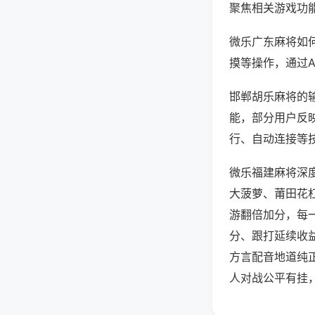
聚焦相关游戏功
微乐广东麻将如
摸等操作，通过
邯郸胡乐麻将的输
能，部分用户反映
行、自动连接等技
微乐福建麻将深
大菠萝、莆田花
游翻倍加分，每
分、跟打延续收
方言配音地道纯
人对战公平有挂