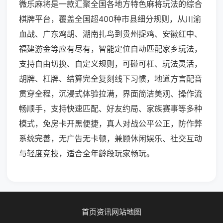
微乐麻将是一款汇聚全国各地方特色麻将玩法的综合
棋牌平台，覆盖全国超400种市县细分规则，从川渝
血战、广东鸡胡、湖南扎鸟到贵州捉鸡、安徽红中、
福建游金等应有尽有，智能定位自动匹配家乡玩法，
支持自由切换、自定义规则，可碰可杠、玩法灵活，
胡牌、杠牌、结算完全复刻线下习惯，地道方言配音
贯穿全程，沉浸式体验拉满，界面简洁美观、操作流
畅顺手，支持快速匹配、好友约局、家族赛事等多种
模式，免房卡开黑便捷，真人对战公平公正，防作弊
系统完善，无广告无卡顿，兼顾休闲娱乐、社交互动
与轻度竞技，适合全年龄段玩家畅玩。
首页
资讯
网站地图