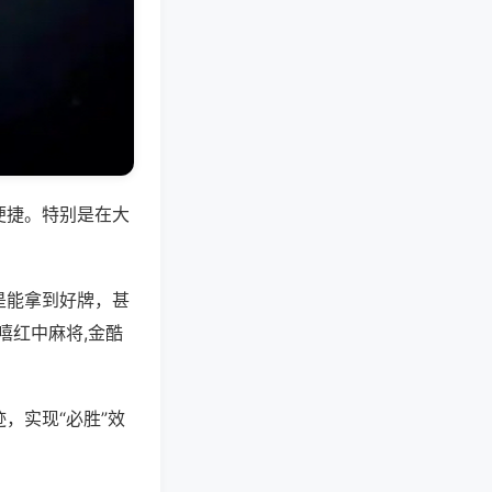
便捷。特别是在大
是能拿到好牌，甚
嘻红中麻将,金酷
，实现“必胜”效
。