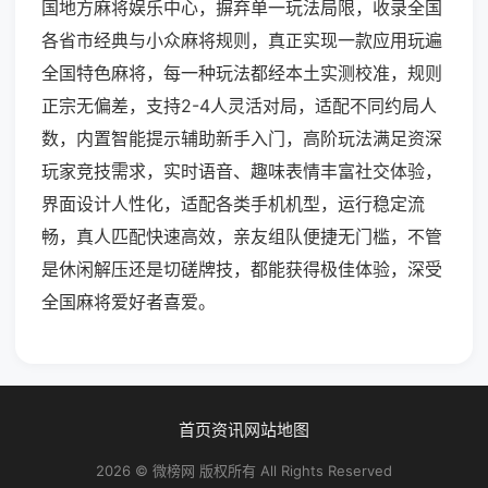
国地方麻将娱乐中心，摒弃单一玩法局限，收录全国
各省市经典与小众麻将规则，真正实现一款应用玩遍
全国特色麻将，每一种玩法都经本土实测校准，规则
正宗无偏差，支持2-4人灵活对局，适配不同约局人
数，内置智能提示辅助新手入门，高阶玩法满足资深
玩家竞技需求，实时语音、趣味表情丰富社交体验，
界面设计人性化，适配各类手机机型，运行稳定流
畅，真人匹配快速高效，亲友组队便捷无门槛，不管
是休闲解压还是切磋牌技，都能获得极佳体验，深受
全国麻将爱好者喜爱。
首页
资讯
网站地图
2026 © 微榜网 版权所有 All Rights Reserved