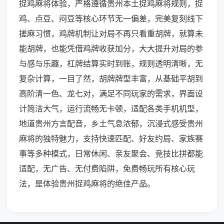
捉鸡麻将体验，严格遵循贵州本土捉鸡麻将规则，捉
鸡、点豆、闷豆等核心环节无一偏差，完美复刻线下
搓麻习惯，鸡牌机制让对局不再只看重胡牌，就算未
能胡牌，也能凭借鸡牌收获加分，大大提升对局的参
与感与乐趣，杠牌结算实时到账，规则透明清晰，无
复杂计算，一目了然，胡牌牌型丰富，从基础平胡到
高阶清一色、龙七对，满足不同玩家的需求，界面设
计简洁大气，运行流畅无卡顿，适配各类手机机型，
地道贵州方言配音，乡土气息浓郁，沉浸式感受贵州
麻将的独特魅力，支持快速匹配、好友约局、家族赛
事等多种模式，日常休闲、亲友聚会、竞技比拼都能
适配，无广告、无付费陷阱，免费畅玩所有核心玩
法，是体验贵州捉鸡麻将的绝佳产品。