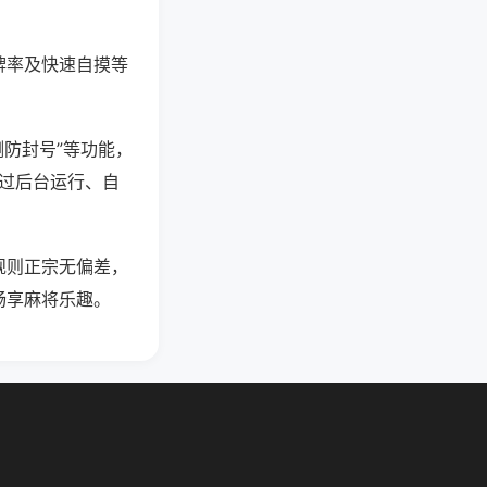
牌率及快速自摸等
测防封号”等功能，
通过后台运行、自
规则正宗无偏差，
畅享麻将乐趣。