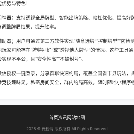
能优势与特色！
用神器；支持透视全局牌型、智能出牌策略、暗杠优化、提高好
法调整牌局结果，提升胜率。
助器；用户可通过第三方软件实现“随意选牌”“控制牌型”“防检
玩家可能存在“牌特别好”或“透视他人牌型”的情况。这些工具
实现不平公，且“安全性高”“不被封号”。
微信授权一键登录，分享群聊快速约局，覆盖全国省市县玩法，
番竞技趣味足。私密房间安全，群内约局高效，随时随地小程序
首页
资讯
网站地图
2026 © 微榜网 版权所有 All Rights Reserved