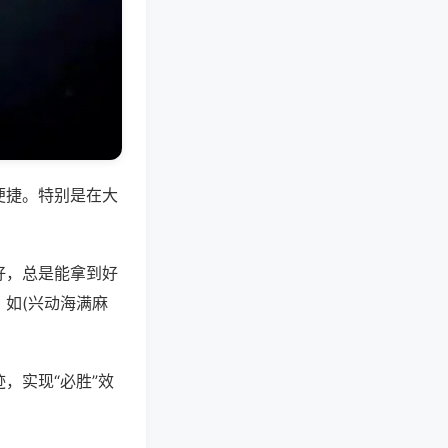
便捷。特别是在大
好，总是能拿到好
如(兴动海满麻
，实现“必胜”效
。