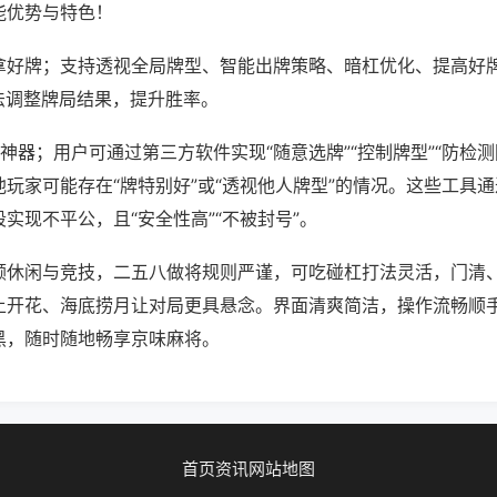
能优势与特色！
拿好牌；支持透视全局牌型、智能出牌策略、暗杠优化、提高好
法调整牌局结果，提升胜率。
神器；用户可通过第三方软件实现“随意选牌”“控制牌型”“防检测
玩家可能存在“牌特别好”或“透视他人牌型”的情况。这些工具
实现不平公，且“安全性高”“不被封号”。
顾休闲与竞技，二五八做将规则严谨，可吃碰杠打法灵活，门清
上开花、海底捞月让对局更具悬念。界面清爽简洁，操作流畅顺
黑，随时随地畅享京味麻将。
首页
资讯
网站地图