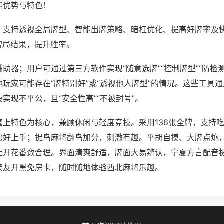
能优势与特色！
；支持透视全局牌型、智能出牌策略、暗杠优化、提高好牌率及
牌局结果，提升胜率。
助器；用户可通过第三方软件实现“随意选牌”“控制牌型”“防检
玩家可能存在“牌特别好”或“透视他人牌型”的情况。这些工具
实现不平公，且“安全性高”“不被封号”。
塞上特色为核心，兼顾休闲与轻度竞技。采用136张全牌，支持
松好上手；捉鸟麻将翻鸟加分，刺激有趣。平胡自摸、大牌点炮
上开花番数合理。界面清爽舒适，牌面大易辨认，宁夏方言配音
亲友开黑免房卡，随时随地体验西北麻将乐趣。