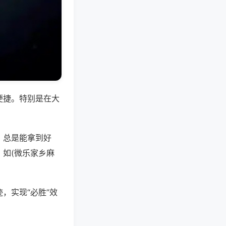
便捷。特别是在大
，总是能拿到好
如(微乐家乡麻
，实现“必胜”效
。