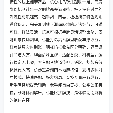
捷性的线上湘麻产品，核心扎鸟玩法趣味十足，鸟牌
翻倍机制让每一次胡牌都充满期待，极大提升对局的
刺激性与乐趣感，起手胡、四喜、板板胡等特色规则
悉数保留，完美复刻线下湖南麻将的玩法细节，可碰
可杠，打法灵活，玩家可根据手牌灵活调整策略，既
能追求快速胡牌，也能打造高番牌型收获丰厚收益，
杠牌结算实时到账，明杠暗杠收益区分明确，界面设
计简洁大方，牌面清晰直观，适配各类手机机型，运
行稳定无卡顿，方言配音地道传神，搓牌、胡牌音效
极具代入感，仿佛置身湖南本地麻将馆，支持多种对
局模式，快速匹配、好友约局、竞技赛事应有尽有，
新手有智能提示辅助，老手能自由竞技，公平公正有
挂，既能休闲解压，也能比拼牌技，是体验湖南麻将
的绝佳选择。